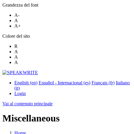
Grandezza del font
A-
A
A+
Colore del sito
R
A
A
A
English ‎(en)‎
Español - Internacional ‎(es)‎
Français ‎(fr)‎
Italiano
‎(it)‎
Login
Vai al contenuto principale
Miscellaneous
Home