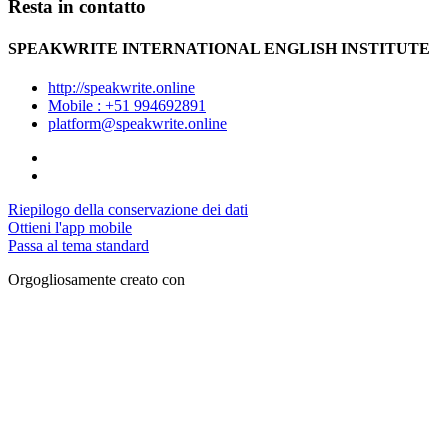
Resta in contatto
SPEAKWRITE INTERNATIONAL ENGLISH INSTITUTE
http://speakwrite.online
Mobile : +51 994692891
platform@speakwrite.online
Riepilogo della conservazione dei dati
Ottieni l'app mobile
Passa al tema standard
Orgogliosamente creato con