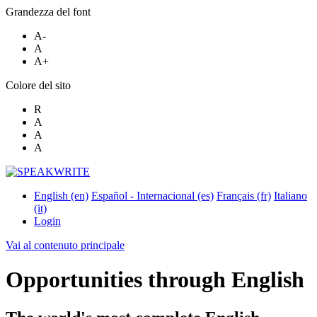
Grandezza del font
A-
A
A+
Colore del sito
R
A
A
A
English ‎(en)‎
Español - Internacional ‎(es)‎
Français ‎(fr)‎
Italiano
‎(it)‎
Login
Vai al contenuto principale
Opportunities through English